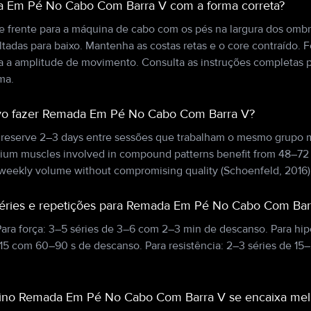
 Em Pé No Cabo Com Barra V com a forma correta?
 frente para a máquina de cabo com os pés na largura dos ombr
tadas para baixo. Mantenha as costas retas e o core contraído.
a a amplitude de movimento. Consulta as instruções completas 
ma.
vo fazer Remada Em Pé No Cabo Com Barra V?
, reserve 2–3 days entre sessões que trabalham o mesmo grupo m
ium muscles involved in compound patterns benefit from 48–72
weekly volume without compromising quality (Schoenfeld, 2016)
séries e repetições para Remada Em Pé No Cabo Com Bar
ara força: 3–5 séries de 3–6 com 2–3 min de descanso. Para hipe
–15 com 60–90 s de descanso. Para resistência: 2–3 séries de 1
reino Remada Em Pé No Cabo Com Barra V se encaixa mel