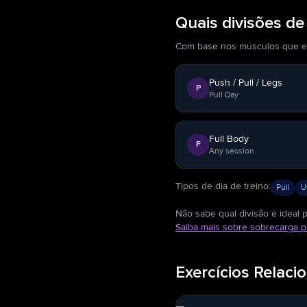
Quais divisões d
Com base nos músculos que este
Push / Pull / Legs
P
Pull Day
Full Body
F
Any session
Tipos de dia de treino
:
Pull
U
Não sabe qual divisão é ideal 
Saiba mais sobre sobrecarga p
Exercícios Relaci