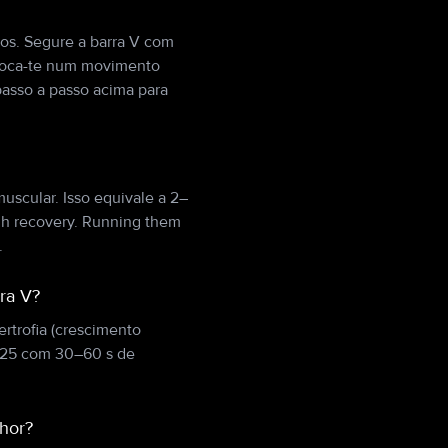
os. Segure a barra V com
 Foca-te num movimento
passo a passo acima para
uscular. Isso equivale a 2–
 h recovery. Running them
.
ra V?
rtrofia (crescimento
5–25 com 30–60 s de
hor?