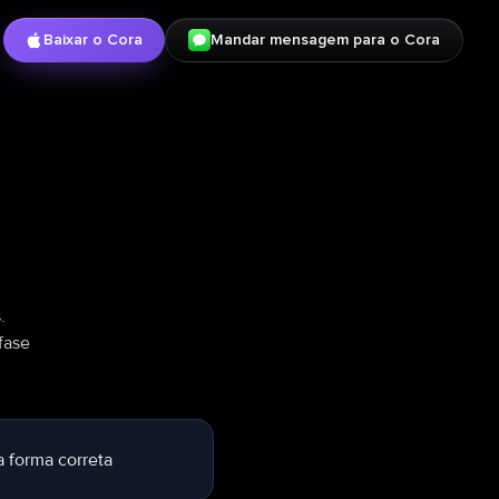
Baixar o Cora
Mandar mensagem para o Cora
.
fase