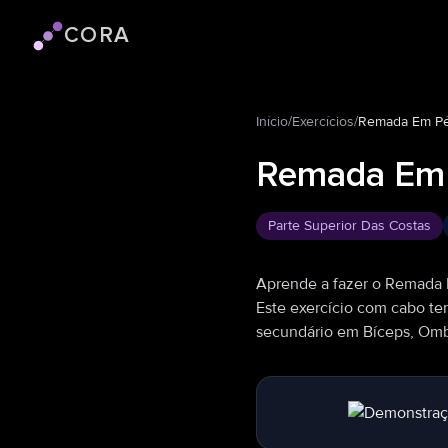
CORA
Logotipo do Cora
Início
/
Exercícios
/
Remada Em Pé
Remada Em 
Parte Superior Das Costas
Aprende a fazer o Remada 
Este exercício com cabo te
secundário em Bíceps, Omb