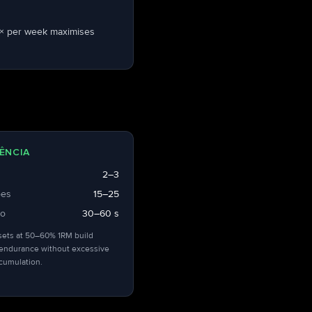
 × per week maximises
ÊNCIA
2–3
ões
15–25
so
30–60 s
sets at 50–60% 1RM build
endurance without excessive
ccumulation.