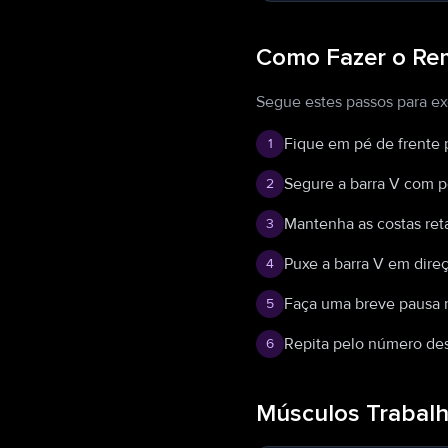
Como Fazer o Re
Segue estes passos para e
Fique em pé de frente 
1
Segure a barra V com p
2
Mantenha as costas reta
3
Puxe a barra V em direç
4
Faça uma breve pausa no
5
Repita pelo número des
6
Músculos Trabal