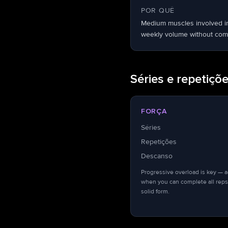
POR QUÊ
Medium muscles involved i
weekly volume without comp
Séries e repetiçõe
FORÇA
Séries
Repetições
Descanso
Progressive overload is key — 
when you can complete all reps
solid form.