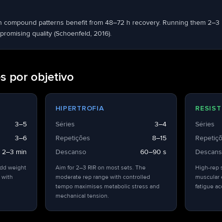
n compound patterns benefit from 48–72 h recovery. Running them 2–3
romising quality (Schoenfeld, 2016).
s por objetivo
HIPERTROFIA
RESIST
3–5
Séries
3–4
Séries
3–6
Repetições
8–15
Repetiç
2–3 min
Descanso
60–90 s
Descan
add weight
Aim for 2–3 RIR on most sets. The
High-rep 
 with
moderate rep range with controlled
muscular 
tempo maximises metabolic stress and
fatigue a
mechanical tension.