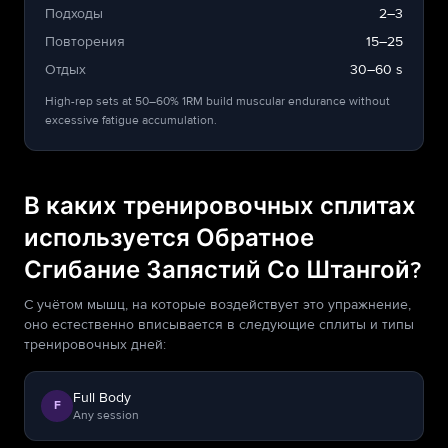
Подходы
2–3
Повторения
15–25
Отдых
30–60 s
High-rep sets at 50–60% 1RM build muscular endurance without
excessive fatigue accumulation.
В каких тренировочных сплитах
используется Обратное
Сгибание Запястий Со Штангой?
С учётом мышц, на которые воздействует это упражнение,
оно естественно вписывается в следующие сплиты и типы
тренировочных дней:
Full Body
F
Any session