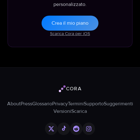
personalizzato.
Crea il mio piano
Scarica Cora per iOS
CORA
Logo Cora
About
Press
Glossario
Privacy
Termini
Supporto
Suggerimenti
Versioni
Scarica