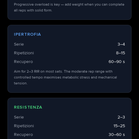
Progressive overload is key — add weight when you can complete
all reps with solid form.
IPERTROFIA
Serie
3–4
Ripetizioni
8–15
Recupero
60–90 s
Aim for 2–3 RIR on most sets. The moderate rep range with
controlled tempo maximises metabolic stress and mechanical
tension.
RESISTENZA
Serie
2–3
Ripetizioni
15–25
Recupero
30–60 s