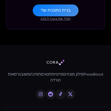
בניית התוכנית שלי
הורד את Cora ל-iOS
CORA
לוגו Cora
About
Press
מילון מונחים
פרטיות
תנאים
תמיכה
משוב
גרסאות
הורדה