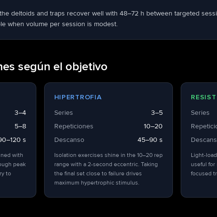
he deltoids and traps recover well with 48–72 h between targeted sessi
able when volume per session is modest.
nes según el objetivo
HIPERTROFIA
RESIST
3–4
Series
3–5
Series
5–8
Repeticiones
10–20
Repetic
90–120 s
Descanso
45–90 s
Descan
ined with
Isolation exercises shine in the 10–20 rep
Light-load
hough peak
range with a 2-second eccentric. Taking
useful for
ry to
the final set close to failure drives
focused tr
maximum hypertrophic stimulus.