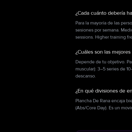
¿Cada cuánto debería h
Para la mayoría de las pers
sesiones por semana. Mediu
sessions. Higher training f
¿Cuáles son las mejores
Depende de tu objetivo. Par
muscular): 3–5 series de 1
descanso.
¿En qué divisiones de e
Plancha De Rana encaja bien
(Abs/Core Day). Es un movi