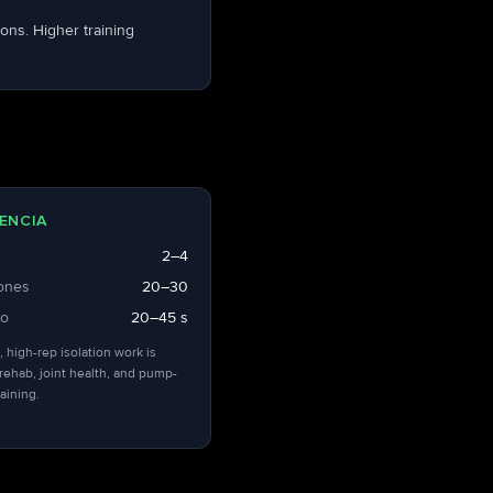
ons. Higher training
ENCIA
2–4
iones
20–30
so
20–45 s
, high-rep isolation work is
 rehab, joint health, and pump-
aining.