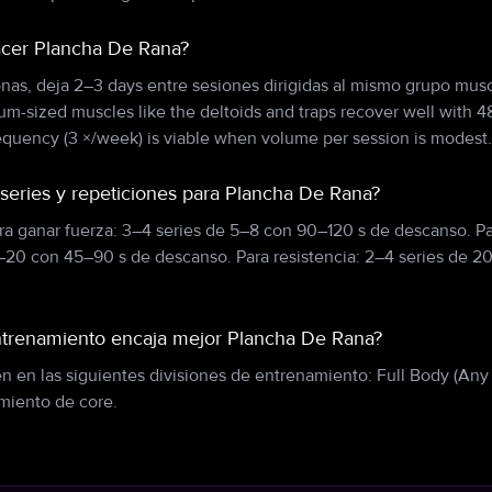
acer Plancha De Rana?
onas, deja 2–3 days entre sesiones dirigidas al mismo grupo musc
m-sized muscles like the deltoids and traps recover well with 
requency (3 ×/week) is viable when volume per session is modest.
 series y repeticiones para Plancha De Rana?
a ganar fuerza: 3–4 series de 5–8 con 90–120 s de descanso. Par
0–20 con 45–90 s de descanso. Para resistencia: 2–4 series de 
ntrenamiento encaja mejor Plancha De Rana?
 en las siguientes divisiones de entrenamiento: Full Body (Any s
miento de core.