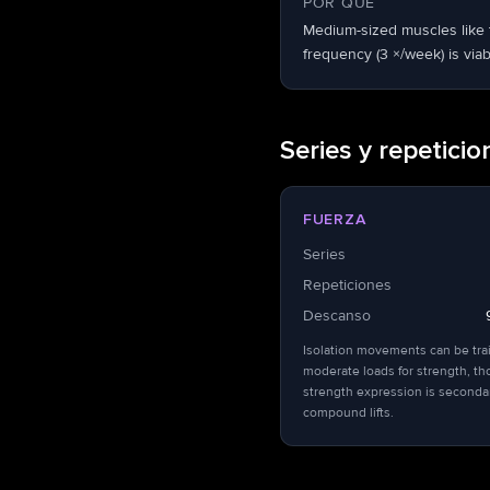
POR QUÉ
Medium-sized muscles like t
frequency (3 ×/week) is vi
Series y repeticio
FUERZA
Series
Repeticiones
Descanso
Isolation movements can be tra
moderate loads for strength, t
strength expression is seconda
compound lifts.