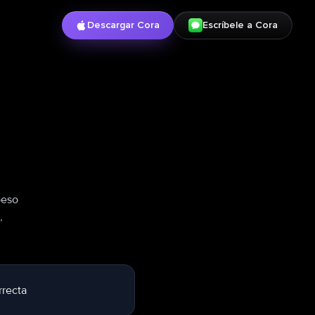
Descargar Cora
Escríbele a Cora
peso
,