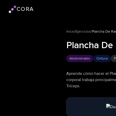
CORA
Logo de Cora
Inicio
/
Ejercicios
/
Plancha De Ra
Plancha De
Abdominales
Cintura
P
Aprende cómo hacer el Plan
corporal trabaja principal
Tríceps.