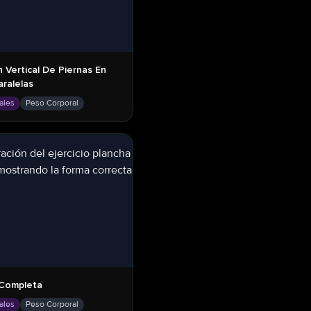
n Vertical De Piernas En
aralelas
ales
Peso Corporal
 Completa
ales
Peso Corporal