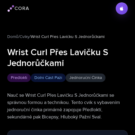
CORA
Logo Cora
Domů
/
Cviky
/
Wrist Curl Přes Lavičku S Jednorůčkami
Wrist Curl Přes Lavičku S
Jednorůčkami
Předloktí
Dolní Část Paží
Jednoruční Činka
Nauč se Wrist Curl Přes Lavičku S Jednorůčkami se
správnou formou a technikou. Tento cvik s vybavením
jednoruční činka primárně zapojuje Předloktí,
sekundárně pak Bicepsy, Hluboký Pažní Sval.