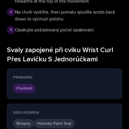
forearms at the top of the movement.
Na chvíli vydržte, then pomalu spusťte wrists back
4
down to výchozí polohu.
Opakujte požadovaný počet opakování.
5
Svaly zapojené při cviku Wrist Curl
Přes Lavičku S Jednorůčkami
PRIMÁRNÍ
Předloktí
SEKUNDÁRNÍ
Bicepsy
Hluboký Pažní Sval