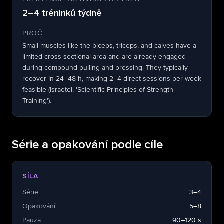
2–4 tréninků týdně
PROČ
Small muscles like the biceps, triceps, and calves have a
limited cross-sectional area and are already engaged
during compound pulling and pressing. They typically
recover in 24–48 h, making 2–4 direct sessions per week
feasible (Israetel, 'Scientific Principles of Strength
Training').
Série a opakování podle cíle
SÍLA
Série
3–4
Opakování
5–8
Pauza
90–120 s