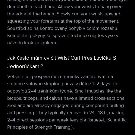
dumbbell in each hand. Allow your wrists to hang over
the edge of the bench. Slowly curl your wrists upward,
squeezing your forearms at the top of the movement.
Soustřeď se na kontrolovaný pohyb v celém rozsahu.
Kompletní pokyny ke správné technice najdeš výše v
návodu krok za krokem.
Jak často mám cvičit Wrist Curl Přes Lavičku S
Jednorůčkami?
Většině lidí prospívá mezi tréninky zaměřenými na
stejnou svalovou skupinu pauza v délce 1–2 days. To
odpovídá 2–4 tréninkům týdně. Small muscles like the
biceps, triceps, and calves have a limited cross-sectional
area and are already engaged during compound pulling
and pressing. They typically recover in 24–48 h, making
2–4 direct sessions per week feasible (Israetel, 'Scientific
Principles of Strength Training').