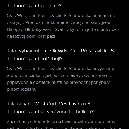
Jednorůčkami zapojuje?
Cvik Wrist Curl Přes Lavičku S Jednorůčkami primárně
zapojuje Předloktí. Sekundárně zapojené svaly jsou
Bicepsy, Hluboký Pažní Sval. Díky tomu je to účinný cvik
na rozvoj dolní část paží.
Jaké vybavení na cvik Wrist Curl Přes Lavičku S
Jednorůčkami potřebuji?
Cvik Wrist Curl Přes Lavičku S Jednorůčkami vyžaduje
jednoruční činka. Ujisti se, že máš vybavení správně
připravené a dostatek místa na provedení pohybu v
plném rozsahu.
Jak zacvičit Wrist Curl Přes Lavičku S
Jednorůčkami se správnou technikou?
Začni tím, že Sedněte si na lavičku with your forearms
resting on the bench and your dlaněmi nahoru, holding a