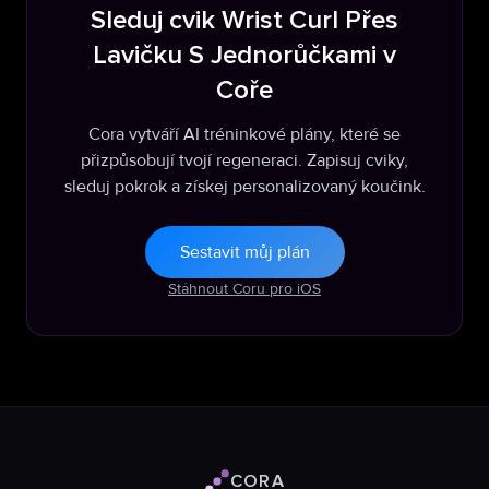
Sleduj cvik Wrist Curl Přes
Lavičku S Jednorůčkami v
Coře
Cora vytváří AI tréninkové plány, které se
přizpůsobují tvojí regeneraci. Zapisuj cviky,
sleduj pokrok a získej personalizovaný koučink.
Sestavit můj plán
Stáhnout Coru pro iOS
CORA