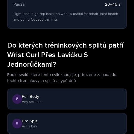
Pauza
20–45 s
Light-load, high-rep isolation work is useful for rehab, joint health,
and pump-focused training.
Do kterých tréninkových splitů patří
Wrist Curl Přes Lavičku S
Jednorůčkami?
Podle svalů, které tento cvik zapojuje, přirozeně zapadá do
těchto tréninkových splitů a typů dnů:
Full Body
F
Any session
Bro Split
B
Arms Day