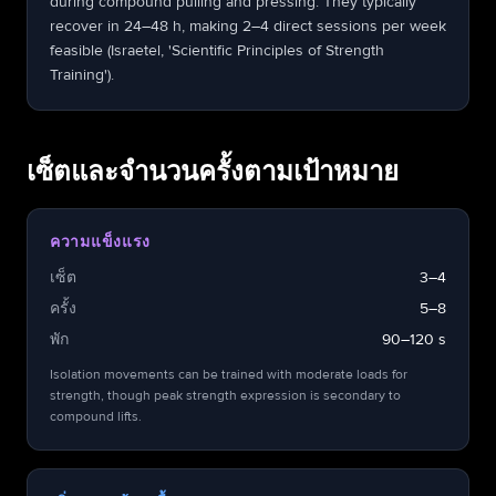
during compound pulling and pressing. They typically
recover in 24–48 h, making 2–4 direct sessions per week
feasible (Israetel, 'Scientific Principles of Strength
Training').
เซ็ตและจำนวนครั้งตามเป้าหมาย
ความแข็งแรง
เซ็ต
3–4
ครั้ง
5–8
พัก
90–120 s
Isolation movements can be trained with moderate loads for
strength, though peak strength expression is secondary to
compound lifts.