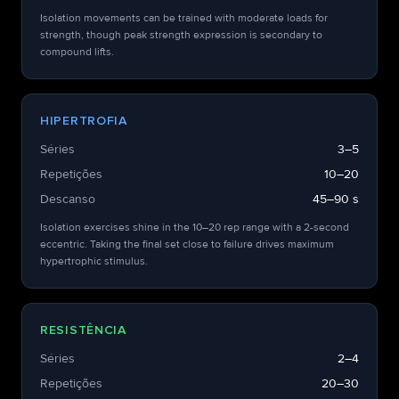
Isolation movements can be trained with moderate loads for
strength, though peak strength expression is secondary to
compound lifts.
HIPERTROFIA
Séries
3–5
Repetições
10–20
Descanso
45–90 s
Isolation exercises shine in the 10–20 rep range with a 2-second
eccentric. Taking the final set close to failure drives maximum
hypertrophic stimulus.
RESISTÊNCIA
Séries
2–4
Repetições
20–30