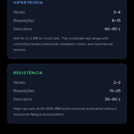
HIPERTROFIA
Séries
3–4
Repetições
8–15
Descanso
60–90 s
Aim for 2–3 RIR on most sets. The moderate rep range with
controlled tempo maximises metabolic stress and mechanical
tension.
RESISTÊNCIA
Séries
2–3
Repetições
15–25
Descanso
30–60 s
High-rep sets at 50–60% 1RM build muscular endurance without
excessive fatigue accumulation.