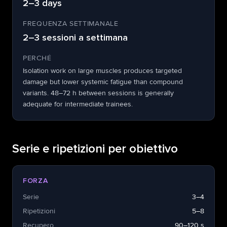
2–3 days
FREQUENZA SETTIMANALE
2–3 sessioni a settimana
PERCHÉ
Isolation work on large muscles produces targeted
damage but lower systemic fatigue than compound
variants. 48–72 h between sessions is generally
adequate for intermediate trainees.
Serie e ripetizioni per obiettivo
FORZA
Serie
3–4
Ripetizioni
5–8
Recupero
90–120 s