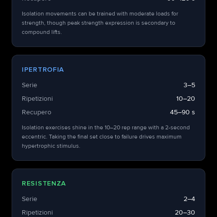
Isolation movements can be trained with moderate loads for
strength, though peak strength expression is secondary to
compound lifts.
IPERTROFIA
Serie
3–5
Ripetizioni
10–20
Recupero
45–90 s
Isolation exercises shine in the 10–20 rep range with a 2-second
eccentric. Taking the final set close to failure drives maximum
hypertrophic stimulus.
RESISTENZA
Serie
2–4
Ripetizioni
20–30