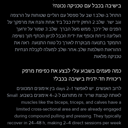
בישיבה בכבל עם טכניקה נכונה?
התחל ב-שלב:1 שב על ספסל עם רגליים שטוחות על הרצפה
וגב ישר. שלב:2 החזק ידית כבל ביד אחת והנח את מרפקך על
הפנים של ירכך, ממש מעל הברך. שלב:3 שמור על זרועך
העליונה נייחת וכופף את ידית הכבל לכיוון הכתף תוך נשיפה.
התמקד בתנועה מבוקרת לאורך כל טווח התנועה. ראה את
ההוראות השלמות שלב-אחר-שלב למעלה לקבלת הנחיות
טכניקה מלאות.
כמה פעמים בשבוע עלי לבצע את כפיפת מרפק
ריכוזית חד-ידנית בישיבה בכבל?
לרוב האנשים, יש לאפשר 1–2 days בין אימונים המכוונים
לאותה קבוצת שריר. זה מתורגם ל-2–4 אימונים בשבוע. Small
muscles like the biceps, triceps, and calves have a
limited cross-sectional area and are already engaged
during compound pulling and pressing. They typically
recover in 24–48 h, making 2–4 direct sessions per week