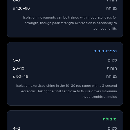
חזרות
5–8
מנוחה
90–120 s
Isolation movements can be trained with moderate loads for
strength, though peak strength expression is secondary to
compound lifts.
היפרטרופיה
סטים
3–5
חזרות
10–20
מנוחה
45–90 s
Isolation exercises shine in the 10–20 rep range with a 2-second
eccentric. Taking the final set close to failure drives maximum
hypertrophic stimulus.
סיבולת
סטים
2–4