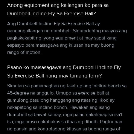
Anong equipment ang kailangan ko para sa
Dumbbell Incline Fly Sa Exercise Ball?
Ang Dumbbell Incline Fly Sa Exercise Ball ay
nangangailangan ng dumbbell. Siguraduhing maayos ang
pagkakakabit ng iyong equipment at may sapat kang
espasyo para maisagawa ang kilusan na may buong
range of motion.
Paano ko maisasagawa ang Dumbbell Incline Fly
Sa Exercise Ball nang may tamang form?
Simulan sa pamamagitan ng I-set up ang incline bench sa
45-degree na anggulo. Umupo sa exercise ball at
gumulong pasulong hanggang ang itaas ng likod ay
nakapatong sa incline bench. Hawakan ang isang
dumbbell sa bawat kamay, mga palad nakaharap sa isa't
isa, mga braso nakabukas sa itaas ng dibdib. Pagtuunan
ng pansin ang kontroladong kilusan sa buong range of