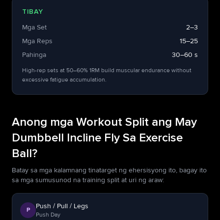
TIBAY
Mga Set
2–3
Mga Reps
15–25
Pahinga
30–60 s
High-rep sets at 50–60% 1RM build muscular endurance without
excessive fatigue accumulation.
Anong mga Workout Split ang May
Dumbbell Incline Fly Sa Exercise
Ball?
Batay sa mga kalamnang tinatarget ng ehersisyong ito, bagay ito
sa mga sumusunod na training split at uri ng araw:
Push / Pull / Legs
P
Push Day