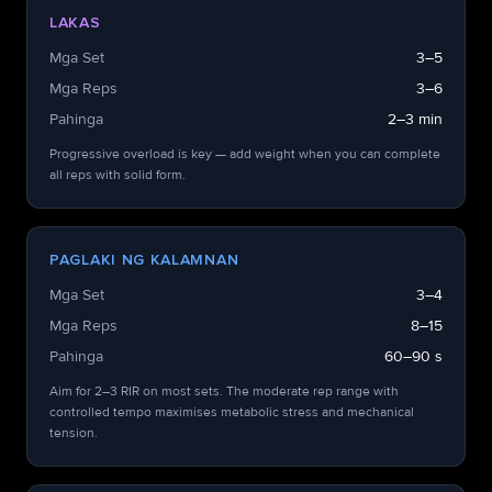
LAKAS
Mga Set
3–5
Mga Reps
3–6
Pahinga
2–3 min
Progressive overload is key — add weight when you can complete
all reps with solid form.
PAGLAKI NG KALAMNAN
Mga Set
3–4
Mga Reps
8–15
Pahinga
60–90 s
Aim for 2–3 RIR on most sets. The moderate rep range with
controlled tempo maximises metabolic stress and mechanical
tension.