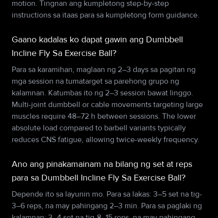
motion. Tingnan ang kumpletong step-by-step
instructions sa itaas para sa kumpletong form guidance.
Gaano kadalas ko dapat gawin ang Dumbbell
Incline Fly Sa Exercise Ball?
Para sa karamihan, maglaan ng 2–3 days sa pagitan ng
mga session na tumatarget sa parehong grupo ng
kalamnan. Katumbas ito ng 2–3 session bawat linggo.
Multi-joint dumbbell or cable movements targeting large
muscles require 48–72 h between sessions. The lower
absolute load compared to barbell variants typically
reduces CNS fatigue, allowing twice-weekly frequency.
Ano ang pinakamainam na bilang ng set at reps
para sa Dumbbell Incline Fly Sa Exercise Ball?
Depende ito sa layunin mo. Para sa lakas: 3–5 set na tig-
3–6 reps, na may pahingang 2–3 min. Para sa paglaki ng
kalamnan: 3–4 set na tig-8–15 reps, na may pahingang