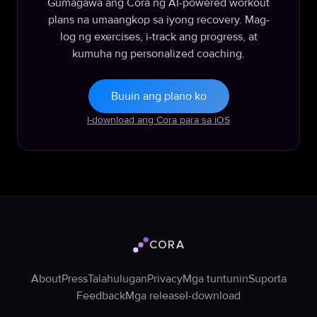
Gumagawa ang Cora ng AI-powered workout
plans na umaangkop sa iyong recovery. Mag-
log ng exercises, i-track ang progress, at
kumuha ng personalized coaching.
Buuin ang plano ko
I-download ang Cora para sa iOS
CORA
Logo ng Cora
About
Press
Talahulugan
Privacy
Mga tuntunin
Suporta
Feedback
Mga release
I-download