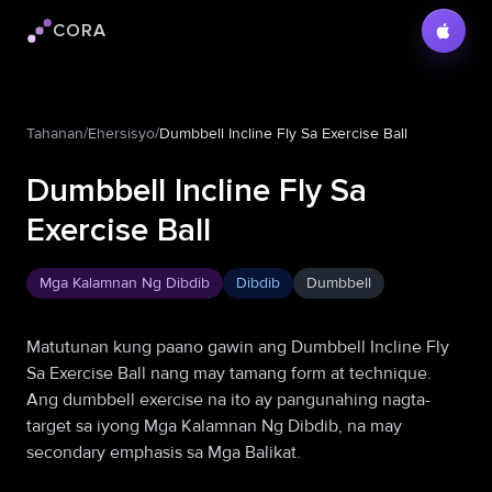
CORA
Logo ng Cora
Tahanan
/
Ehersisyo
/
Dumbbell Incline Fly Sa Exercise Ball
Dumbbell Incline Fly Sa
Exercise Ball
Mga Kalamnan Ng Dibdib
Dibdib
Dumbbell
Matutunan kung paano gawin ang Dumbbell Incline Fly
Sa Exercise Ball nang may tamang form at technique.
Ang dumbbell exercise na ito ay pangunahing nagta-
target sa iyong Mga Kalamnan Ng Dibdib, na may
secondary emphasis sa Mga Balikat.