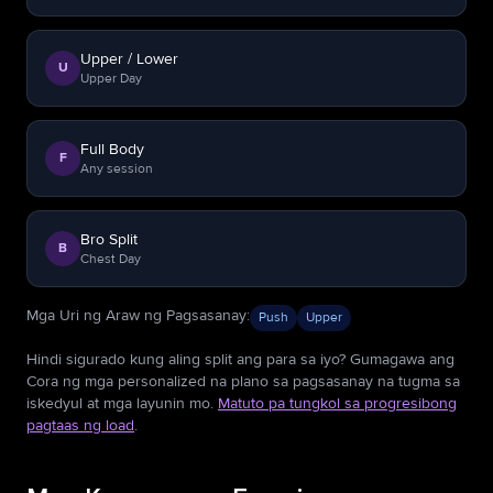
Upper / Lower
U
Upper Day
Full Body
F
Any session
Bro Split
B
Chest Day
Mga Uri ng Araw ng Pagsasanay
:
Push
Upper
Hindi sigurado kung aling split ang para sa iyo? Gumagawa ang
Cora ng mga personalized na plano sa pagsasanay na tugma sa
iskedyul at mga layunin mo.
Matuto pa tungkol sa progresibong
pagtaas ng load
.