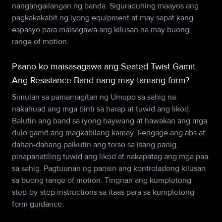
nangangailangan ng banda. Siguraduhing maayos ang
pagkakakabit ng iyong equipment at may sapat kang
espasyo para maisagawa ang kilusan na may buong
range of motion.
Paano ko maisasagawa ang Seated Twist Gamit
Ang Resistance Band nang may tamang form?
Simulan sa pamamagitan ng Umupo sa sahig na
nakahuad ang mga binti sa harap at tuwid ang likod.
Balutin ang band sa iyong baywang at hawakan ang mga
dulo gamit ang magkabilang kamay. I-engage ang abs at
dahan-dahang paikutin ang torso sa isang panig,
pinapanatiling tuwid ang likod at nakapatag ang mga paa
sa sahig. Pagtuunan ng pansin ang kontroladong kilusan
sa buong range of motion. Tingnan ang kumpletong
step-by-step instructions sa itaas para sa kumpletong
form guidance.