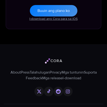
Buuin ang plano ko
I-download ang Cora para sa iOS
CORA
Logo ng Cora
About
Press
Talahulugan
Privacy
Mga tuntunin
Suporta
Feedback
Mga release
I-download