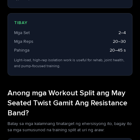
TIBAY
Mga Set
2–4
Mga Reps
20–30
Pahinga
20–45 s
Light-load, high-rep isolation work is useful for rehab, joint health,
and pump-focused training.
Anong mga Workout Split ang May
Seated Twist Gamit Ang Resistance
Band?
Batay sa mga kalamnang tinatarget ng ehersisyong ito, bagay ito
sa mga sumusunod na training split at uri ng araw: