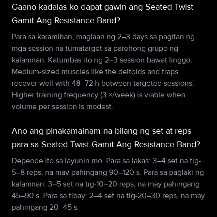
Gaano kadalas ko dapat gawin ang Seated Twist
Gamit Ang Resistance Band?
Para sa karamihan, maglaan ng 2–3 days sa pagitan ng
mga session na tumatarget sa parehong grupo ng
kalamnan. Katumbas ito ng 2–3 session bawat linggo.
Medium-sized muscles like the deltoids and traps
recover well with 48–72 h between targeted sessions.
Higher training frequency (3 ×/week) is viable when
volume per session is modest.
Ano ang pinakamainam na bilang ng set at reps
para sa Seated Twist Gamit Ang Resistance Band?
Depende ito sa layunin mo. Para sa lakas: 3–4 set na tig-
5–8 reps, na may pahingang 90–120 s. Para sa paglaki ng
kalamnan: 3–5 set na tig-10–20 reps, na may pahingang
45–90 s. Para sa tibay: 2–4 set na tig-20–30 reps, na may
pahingang 20–45 s.