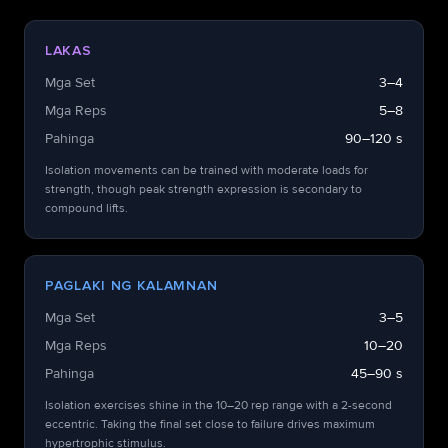
LAKAS
Mga Set
3–4
Mga Reps
5–8
Pahinga
90–120 s
Isolation movements can be trained with moderate loads for
strength, though peak strength expression is secondary to
compound lifts.
PAGLAKI NG KALAMNAN
Mga Set
3–5
Mga Reps
10–20
Pahinga
45–90 s
Isolation exercises shine in the 10–20 rep range with a 2-second
eccentric. Taking the final set close to failure drives maximum
hypertrophic stimulus.