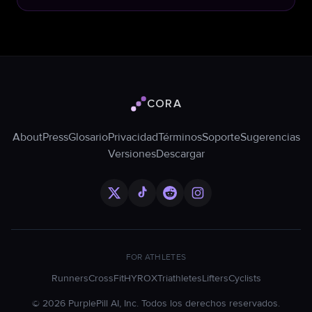
CORA
Logo de Cora
About
Press
Glosario
Privacidad
Términos
Soporte
Sugerencias
Versiones
Descargar
FOR ATHLETES
Runners
CrossFit
HYROX
Triathletes
Lifters
Cyclists
©
2026
PurplePill AI, Inc. Todos los derechos reservados.