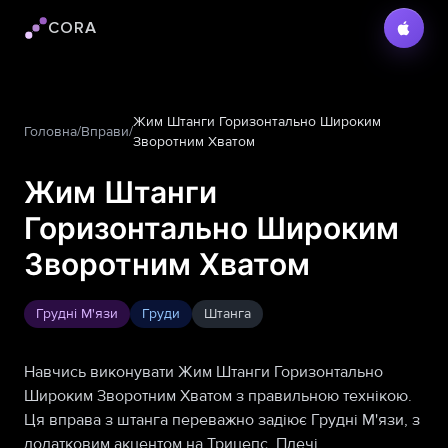
CORA
Логотип Cora
Жим Штанги Горизонтально Широким
Головна
/
Вправи
/
Зворотним Хватом
Жим Штанги
Горизонтально Широким
Зворотним Хватом
Грудні М'язи
Груди
Штанга
Навчись виконувати Жим Штанги Горизонтально
Широким Зворотним Хватом з правильною технікою.
Ця вправа з штанга переважно задіює Грудні М'язи, з
додатковим акцентом на Трицепс, Плечі.