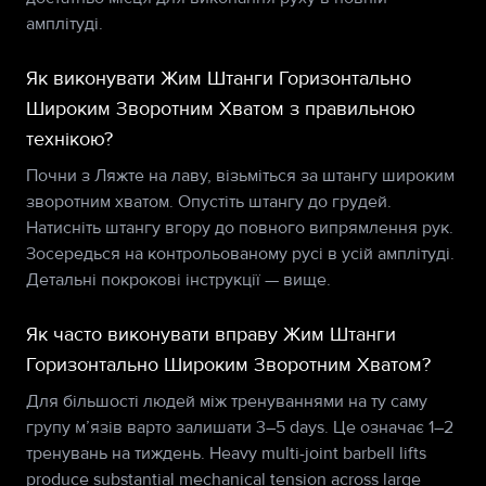
амплітуді.
Як виконувати Жим Штанги Горизонтально
Широким Зворотним Хватом з правильною
технікою?
Почни з Ляжте на лаву, візьміться за штангу широким
зворотним хватом. Опустіть штангу до грудей.
Натисніть штангу вгору до повного випрямлення рук.
Зосередься на контрольованому русі в усій амплітуді.
Детальні покрокові інструкції — вище.
Як часто виконувати вправу Жим Штанги
Горизонтально Широким Зворотним Хватом?
Для більшості людей між тренуваннями на ту саму
групу м’язів варто залишати 3–5 days. Це означає 1–2
тренувань на тиждень. Heavy multi-joint barbell lifts
produce substantial mechanical tension across large