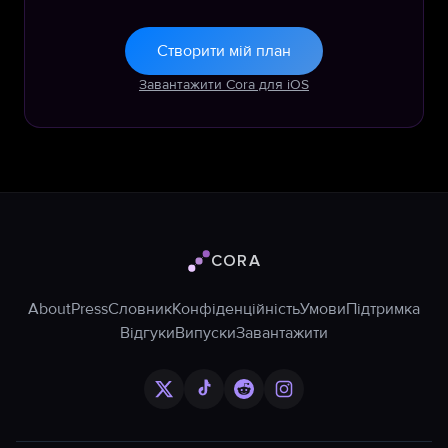
Створити мій план
Завантажити Cora для iOS
CORA
Логотип Cora
About
Press
Словник
Конфіденційність
Умови
Підтримка
Відгуки
Випуски
Завантажити