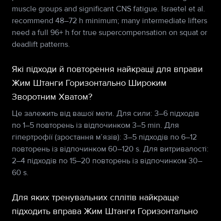
muscle groups and significant CNS fatigue. Israetel et al.
recommend 48–72 h minimum; many intermediate lifters
need a full 96+ h for true supercompensation on squat or
deadlift patterns.
Які підходи й повторення найкращі для вправи
Жим Штанги Горизонтально Широким
Зворотним Хватом?
Це залежить від вашої мети. Для сили: 3–6 підходів
по 1–5 повторень із відпочинком 3–5 min. Для
гіпертрофії (зростання м’язів): 3–5 підходів по 6–12
повторень із відпочинком 60–120 s. Для витривалості:
2–4 підходів по 15–20 повторень із відпочинком 30–
60 s.
Для яких тренувальних сплітів найкраще
підходить вправа Жим Штанги Горизонтально