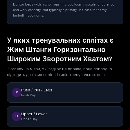
Lighter loads with higher reps improve local muscular endurance
and work capacity. Not typically a primary use case for heavy
barbell movements.
У яких тренувальних сплітах є
Жим Штанги Горизонтально
Широким Зворотним Хватом?
З огляду на м’язи, які задіює ця вправа, вона природно
підходить до таких сплітів і типів тренувальних днів:
Push / Pull / Legs
P
Push Day
Upper / Lower
U
Upper Day