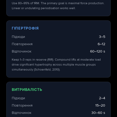
Use 80–95% of 1RM. The primary goal is maximal force production.
Linear or undulating periodisation works well.
ГІПЕРТРОФІЯ
Підходи
3–5
Повторення
6–12
Відпочинок
60–120 s
Keep 1–3 reps in reserve (RIR). Compound lifts at moderate load
drive significant hypertrophy across multiple muscle groups
simultaneously (Schoenfeld, 2010).
ВИТРИВАЛІСТЬ
Підходи
2–4
Повторення
15–20
Відпочинок
30–60 s