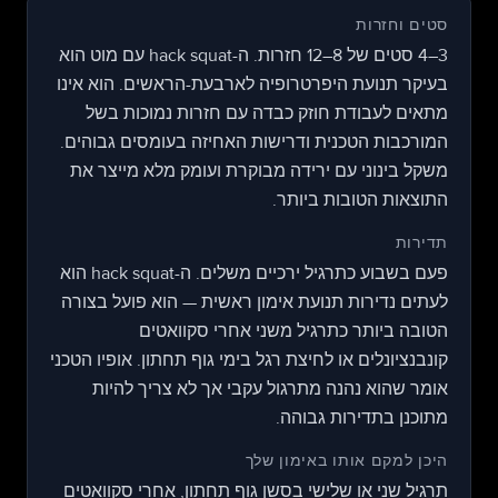
סטים וחזרות
3–4 סטים של 8–12 חזרות. ה-hack squat עם מוט הוא
בעיקר תנועת היפרטרופיה לארבעת-הראשים. הוא אינו
מתאים לעבודת חוזק כבדה עם חזרות נמוכות בשל
המורכבות הטכנית ודרישות האחיזה בעומסים גבוהים.
משקל בינוני עם ירידה מבוקרת ועומק מלא מייצר את
התוצאות הטובות ביותר.
תדירות
פעם בשבוע כתרגיל ירכיים משלים. ה-hack squat הוא
לעתים נדירות תנועת אימון ראשית — הוא פועל בצורה
הטובה ביותר כתרגיל משני אחרי סקוואטים
קונבנציונלים או לחיצת רגל בימי גוף תחתון. אופיו הטכני
אומר שהוא נהנה מתרגול עקבי אך לא צריך להיות
מתוכנן בתדירות גבוהה.
היכן למקם אותו באימון שלך
תרגיל שני או שלישי בסשן גוף תחתון, אחרי סקוואטים