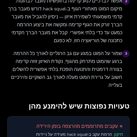
אפשר לברכיים לנוע קדימה בחופשיות מעבר לבהונות.
2
מיקום המוט מאחורי הגוף ב-hack squat דורש מעבר ברך
קדמי משמעותי לשמירת איזון — ניסיון להגביל את מעבר
הברך זורק את הגוף קדימה ומקשה את ביצוע ההרמה
כמעט עד כדי בלתי אפשרי. קבל את מעבר הברך הקדמי
כתכונה של הוריאציה הזו, לא כפגם.
שמור על המוט במגע עם גב הרגליים לאורך כל ההרמה.
3
ברגע שהמוט מתרחק מהגוף, נקודת האיזון זוזה קדימה
בצורה דרמטית והתנועה הופכת בלתי אפשרית להשלים.
חשוב על גרירת המוט מעלה לאורך גב השוקיים והירכיים
בעלייה.
טעויות נפוצות שיש להימנע מהן
✗
עקבים מתרוממים מהרצפה בזמן הירידה
תיקון:
הרמת עקב ב-hack squat מעידה על ניידות