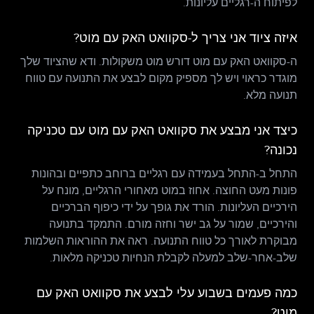
לפיתוח ה-רגליים עליונות.
איזה ציוד אני צריך ל-סקוואט האק עם מוט?
ה-סקוואט האק עם מוט דורש מוט משקולות. ודא שהציוד שלך
מוגדר כראוי ויש לך מספיק מקום לבצע את התנועה עם טווח
תנועה מלא.
כיצד אני מבצע את סקוואט האק עם מוט עם טכניקה
נכונה?
התחל ב-התחל בעמידה עם רגליים ברוחב כתפיים ובהונות
פונות מעט החוצה. אחוז במוט מאחורי הרגליים, מונח על
הירכיים העליונות. הורד את גופך על ידי כיפוף הברכיים
והירכיים, שמור על גב ישר וחזה מורם. התמקד בתנועה
מבוקרת לאורך כל טווח התנועה. ראה את ההוראות השלמות
שלב-אחר-שלב למעלה לקבלת הנחיות טכניקה מלאות.
כמה פעמים בשבוע עלי לבצע את סקוואט האק עם
מוט?