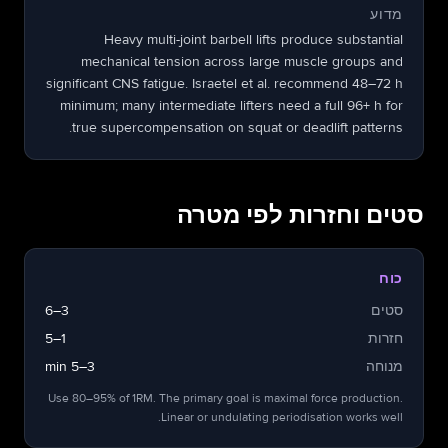
מדוע
Heavy multi-joint barbell lifts produce substantial
mechanical tension across large muscle groups and
significant CNS fatigue. Israetel et al. recommend 48–72 h
minimum; many intermediate lifters need a full 96+ h for
true supercompensation on squat or deadlift patterns.
סטים וחזרות לפי מטרה
כוח
סטים
3–6
חזרות
1–5
מנוחה
3–5 min
Use 80–95% of 1RM. The primary goal is maximal force production.
Linear or undulating periodisation works well.