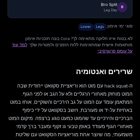
Bro Split
B
Leg Day
סוגי ימי אימון
:
Lower
Legs
לא בטוח איזו חלוקה מתאימה לך? Cora בונה תוכניות אימון
מותאמות אישית שמתאימות ללוח הזמנים ולמטרות שלך.
למד עוד
על עומס פרוגרסיבי
.
שרירים ואנטומיה
ה-hack squat עם מוט הוא וריאציית סקוואט ייחודית שבה
המוט מוחזק מאחורי הרגליים ולא על הגב או לפני הגוף.
המתאמן עומד עם המוט על גב הירכיים והשוקיים, אוחז במוט
באחיזת על-יד או מעורבת, ויושב בסקוואט על ידי כיפוף
הברכיים והירכיים עד שהמוט כמעט נוגע ברצפה. מיקום המוט
מאחורי הגוף מעודד באופן טבעי גו זקוף ומעבר ברך קדמי
משמעותי, מה שיוצר אחת מוריאציות הסקוואט עם שליטת