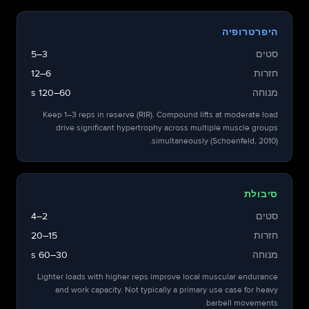
היפרטרופיה
סטים
3–5
חזרות
6–12
מנוחה
60–120 s
Keep 1–3 reps in reserve (RIR). Compound lifts at moderate load
drive significant hypertrophy across multiple muscle groups
simultaneously (Schoenfeld, 2010).
סיבולת
סטים
2–4
חזרות
15–20
מנוחה
30–60 s
Lighter loads with higher reps improve local muscular endurance
and work capacity. Not typically a primary use case for heavy
barbell movements.