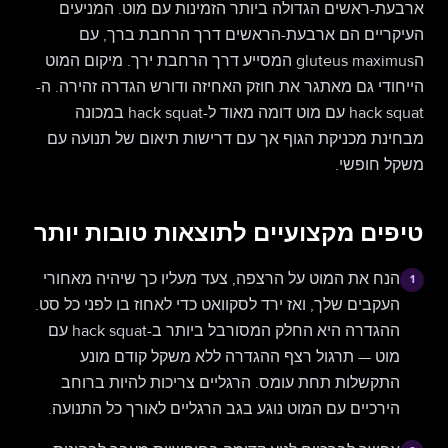
ארבעת-ראשים הגדולה ביותר הזמינות עם מוט. המניעים
העיקריים הם ארבעת-הראשים דרך הרחבת ברך, עם
הgluteus maximus המסייע דרך הרחבת ירך. מיקום המוט
הייחודי גם מאתגר את חוזק האחיזה ודורש הגדרה זהירה. ה-
hack squat עם מוט דומה מאוד ל-hack squat במכונה
מבחינת מכניקת הגוף אך עם דרישות תיאום של תנועה עם
משקל חופשי.
טיפים מקצועיים לתוצאות טובות יותר
הנח את המוט על הרצפה, צעד מעליו כך שיהיה מאחורי
1
העקבים שלך, ואז ירד לסקוואט כדי לאחוז בו לפני כל סט.
ההגדרה היא החלק המסורבל ביותר ב-hack squat עם
מוט — תרגול רצף ההגדרה ללא משקל קודם מונע
התקשלות תחת עומס. הרגליים צריכות להיות ברוחב
הירכיים עם המוט נוגע בגב הרגליים לאורך כל התנועה.