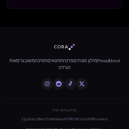
CORA
לוגו Cora
About
Press
מילון מונחים
פרטיות
תנאים
תמיכה
משוב
גרסאות
הורדה
FOR ATHLETES
Cyclists
Lifters
Triathletes
HYROX
CrossFit
Runners