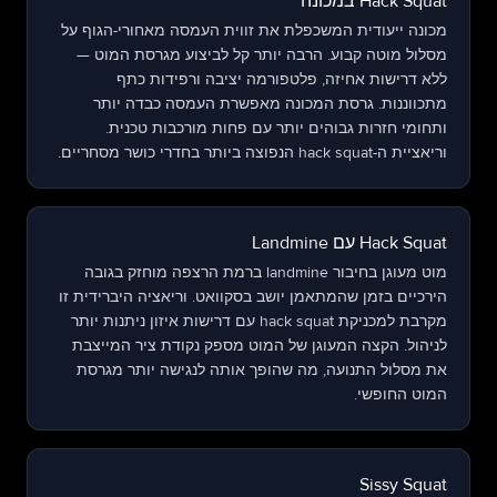
Hack Squat במכונה
מכונה ייעודית המשכפלת את זווית העמסה מאחורי-הגוף על
מסלול מוטה קבוע. הרבה יותר קל לביצוע מגרסת המוט —
ללא דרישות אחיזה, פלטפורמה יציבה ורפידות כתף
מתכווננות. גרסת המכונה מאפשרת העמסה כבדה יותר
ותחומי חזרות גבוהים יותר עם פחות מורכבות טכנית.
וריאציית ה-hack squat הנפוצה ביותר בחדרי כושר מסחריים.
Hack Squat עם Landmine
מוט מעוגן בחיבור landmine ברמת הרצפה מוחזק בגובה
הירכיים בזמן שהמתאמן יושב בסקוואט. וריאציה היברידית זו
מקרבת למכניקת hack squat עם דרישות איזון ניתנות יותר
לניהול. הקצה המעוגן של המוט מספק נקודת ציר המייצבת
את מסלול התנועה, מה שהופך אותה לנגישה יותר מגרסת
המוט החופשי.
Sissy Squat