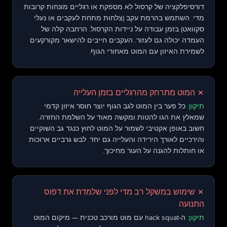
דורסיפלקציה של קרסול לא מספקת או רגליים מונחות קרובות
מדי. השתמש בהרמת עקב (צלחות מתחת לעקבים או נעלי
סקוואט) בזמן עבודה על ניידות הקרסול. הרחבה קלה של
העמדה יכולה גם לעזור. העקבים חייבים להישאר מקורקעים
לשמירת האיזון עם המוט מאחורי הגוף.
✗
המוט מתרחק מהרגליים בזמן העלייה
תיקון:
כל פער בין המוט לגב הגוף יוצר חוסר איזון קדמי
שמאלץ את הגו להטות ומקשה מאוד על השלמת החזרה.
חשוב באופן אקטיבי לשמור על המוט לחוץ כנגד גב השוקיים
והירכיים לאורך הירידה והעלייה גם יחד. לבש גרביים ארוכות
או חותלות להגנה על העור מחיכוך.
✗
שימוש במשקל רב מדי לפני שלמדת את דפוס
התנועה
תיקון:
ה-hack squat עם מוט מורכב טכנית — מיקום המוט