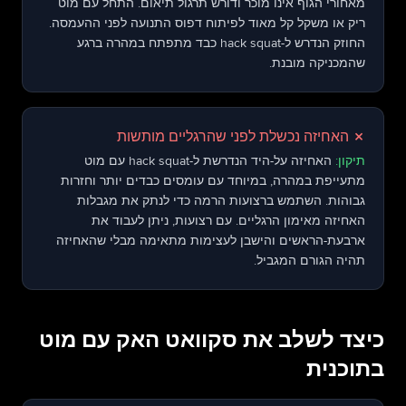
מאחורי הגוף אינו מוכר ודורש תרגול תיאום. התחל עם מוט
ריק או משקל קל מאוד לפיתוח דפוס התנועה לפני ההעמסה.
החוזק הנדרש ל-hack squat כבד מתפתח במהרה ברגע
שהמכניקה מובנת.
✗
האחיזה נכשלת לפני שהרגליים מותשות
תיקון:
האחיזה על-היד הנדרשת ל-hack squat עם מוט
מתעייפת במהרה, במיוחד עם עומסים כבדים יותר וחזרות
גבוהות. השתמש ברצועות הרמה כדי לנתק את מגבלות
האחיזה מאימון הרגליים. עם רצועות, ניתן לעבוד את
ארבעת-הראשים והישבן לעצימות מתאימה מבלי שהאחיזה
תהיה הגורם המגביל.
כיצד לשלב את סקוואט האק עם מוט
בתוכנית