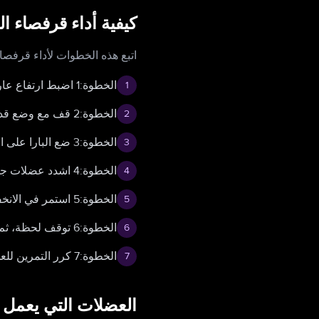
كيفية أداء قرفصاء 
اتبع هذه الخطوات لأداء قرف
الخطوة:1 اضبط ارتفاع عارضة آلة سميث إلى وضع مناسب.
1
الخطوة:2 قف مع وضع قدميك بعرض الكتفين وأصابع قدميك مائلة قليلًا للخارج.
2
الخطوة:3 ضع البارا على الجزء العلوي من ظهرك مستندًا على العضلة الشبه منحرفة.
3
الخطوة:4 اشدد عضلات جذعك وارفع صدرك بينما تنزل ببطء بثني ركبتيك ووركيك.
4
الخطوة:5 استمر في الانخفاض حتى يوازي فخذاك الأرض أو إلى أدنى مستوى مريح.
5
الخطوة:6 توقف لحظة، ثم ادفع من كعبيك للعودة إلى وضع البداية.
6
الخطوة:7 كرر التمرين للعدد المطلوب من التكرارات.
7
العضلات التي يعمل