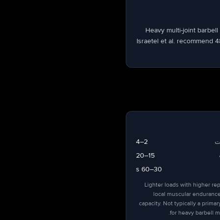
Heavy multi-joint barbel
Israetel et al. recommend 
ت
2–4
15–20
30–60 s
Lighter loads with higher re
local muscular enduranc
capacity. Not typically a prima
for heavy barbell 