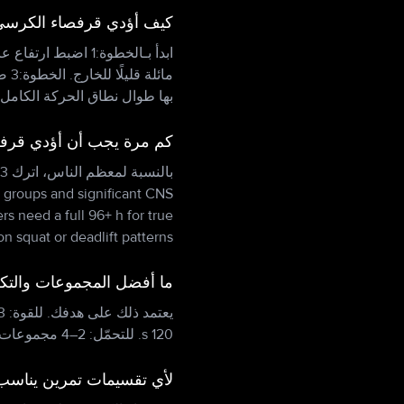
كيف أؤدي قرفصاء الكرسي
مائ
بها طوال نطاق الحركة الكامل.
كم مرة يجب أن أؤدي قرف
e groups and significant CNS
s need a full 96+ h for true
 squat or deadlift patterns.
ما أفضل المجموعات والتك
120 s. للتحمّل: 2–4 مجموعات من 15–20 مع راحة 30–60 s.
لأي تقسيمات تمرين يناسب