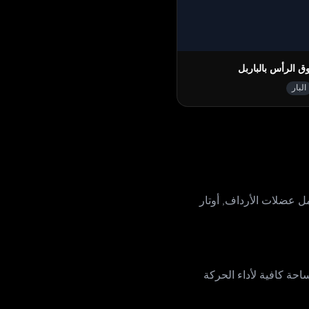
ق الرأس بالباربل
البار
 عضلات الأرداف, أوتار
ة كافية لأداء الحركة