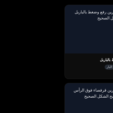
بالباربل
البار