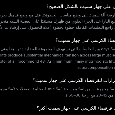
 على جهاز سميث بالشكل الصحيح؟
ابدأ بـالخطوة:1 اضبط ارتفاع عارضة آلة سميث إلى وضع مناس
لة قليلًا للخارج. الخطوة:3 ضع البارا على الجزء العلوي من ظهرك مستندًا على العضلة ال
 راجع التعليمات الكاملة خطوة بخطوة أعلاه للحصول على إرشادات الأدا
صاء الكرسي على جهاز سميث؟
 lifts produce substantial mechanical tension across large muscl
raetel et al. recommend 48–72 h minimum; many intermediate lifter
supercompensation on
رارات لـقرفصاء الكرسي على جهاز سميث؟
 قرفصاء الكرسي على جهاز سميث أكثر؟