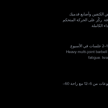
ب. الخطوة:2 قف مع وضع قدميك بعرض الكتفين وأصابع قدميك
شبه منحرفة. ركّز على الحركة المتحكم
ء الكاملة.
بالنسبة لمعظم الناس، اترك 3–5 days بين الجلسات التي تستهدف المجموعة العضلية ذاتها. هذا يعني 1–2 جلسات في الأسبوع.
Heavy multi-joint barbell
fatigue. Is
يعتمد ذلك على هدفك. للقوة: 3–6 مجموعات من 1–5 مع راحة 3–5 min. لضخامة العضلات: 3–5 مجموعات من 6–12 مع راحة 60–