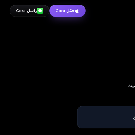
حمّل Cora
راسل Cora
ميث